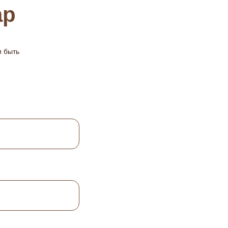
ар
и быть