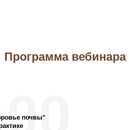
Программа вебинара
:00
оровье почвы"
практике