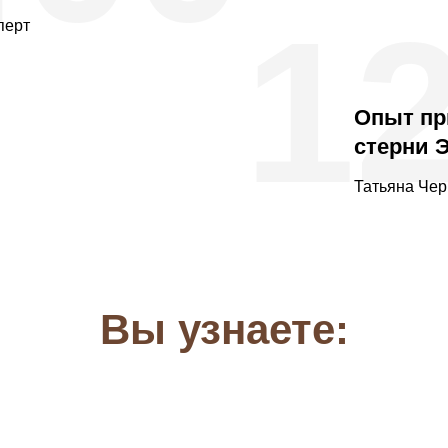
1
перт
Опыт пр
стерни 
Татьяна Чер
Вы узнаете: