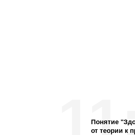
11
Понятие "Зд
от теории к 