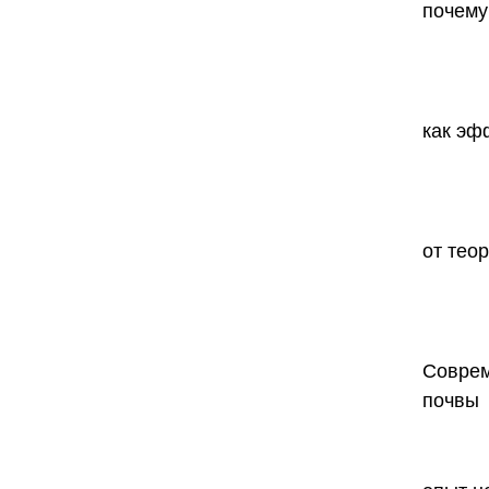
почему
как эф
от тео
Соврем
почвы